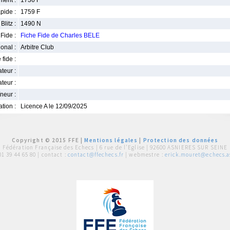
ment :
1736 F
pide :
1759 F
Blitz :
1490 N
Fide :
Fiche Fide de Charles BELE
ional :
Arbitre Club
 fide :
iateur :
teur :
neur :
iation :
Licence A le 12/09/2025
Copyright © 2015 FFE |
Mentions légales
|
Protection des données
Fédération Française des Echecs |
6 rue de l'Eglise | 92600 ASNIERES SUR SEINE
01 39 44 65 80
| contact :
contact@ffechecs.fr
| webmestre :
erick.mouret@echecs.as