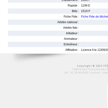
Classement :
1663 F
Rapide :
1199 E
Blitz :
1510 F
Fiche Fide :
Fiche Fide de Mic
Arbitre national :
Arbitre fide :
Initiateur :
Animateur :
Entraîneur :
Affiliation :
Licence A le 12/09/
Copyright © 2015 FFE
Fédération Française des 
tél :
01 39 44 65 80
| contact :
con