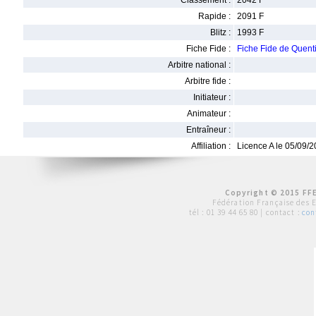
Classement :
2042 F
Rapide :
2091 F
Blitz :
1993 F
Fiche Fide :
Fiche Fide de Que
Arbitre national :
Arbitre fide :
Initiateur :
Animateur :
Entraîneur :
Affiliation :
Licence A le 05/09/
Copyright © 2015 FFE
Fédération Française des 
tél :
01 39 44 65 80
| contact :
con