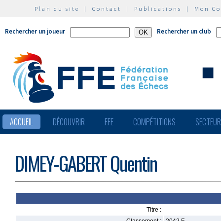
Plan du site
|
Contact
|
Publications
|
Mon C
Rechercher un joueur
Rechercher un club
ACCUEIL
DÉCOUVRIR
FFE
COMPÉTITIONS
SECTEU
DIMEY-GABERT Quentin
Titre :