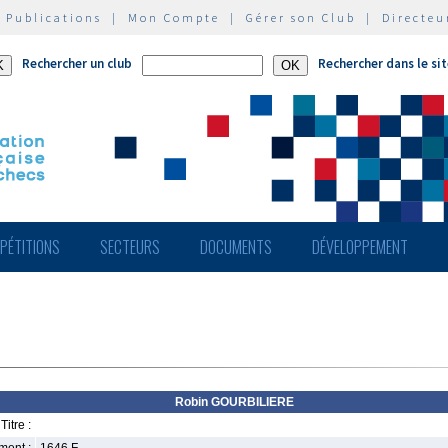
|
Publications
|
Mon Compte
|
Gérer son Club
|
Directeu
Rechercher un club
Rechercher dans le si
PÉTITIONS
SECTEURS
DOCUMENTS
DÉVELOPPEMENT
Robin GOURBILIERE
Titre :