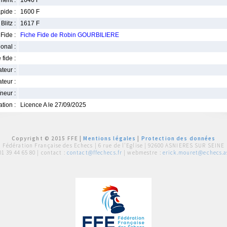
ment :
1646 F
pide :
1600 F
Blitz :
1617 F
Fide :
Fiche Fide de Robin GOURBILIERE
ional :
 fide :
iateur :
teur :
neur :
iation :
Licence A le 27/09/2025
Copyright © 2015 FFE |
Mentions légales
|
Protection des données
Fédération Française des Echecs |
6 rue de l'Eglise | 92600 ASNIERES SUR SEINE
01 39 44 65 80
| contact :
contact@ffechecs.fr
| webmestre :
erick.mouret@echecs.as