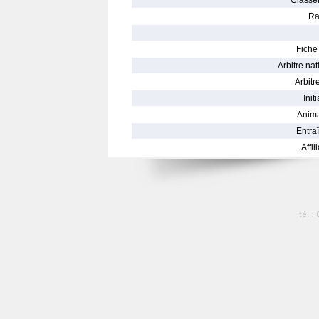
Classe
Ra
Fiche 
Arbitre nat
Arbitre
Init
Anima
Entraî
Affil
tél :