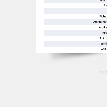
Classe
Ra
Fiche 
Arbitre nat
Arbitre
Init
Anima
Entraî
Affil
tél :