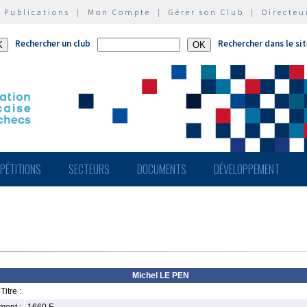
|
Publications
|
Mon Compte
|
Gérer son Club
|
Directeu
Rechercher un club
Rechercher dans le si
PÉTITIONS
SECTEURS
DOCUMENTS
DÉVELOPPEMENT
Michel LE PEN
Titre :