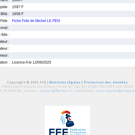
ment :
1660 F
pide :
1597 F
Blitz :
1658 F
Fide :
Fiche Fide de Michel LE PEN
ional :
 fide :
iateur :
teur :
neur :
iation :
Licence A le 12/09/2025
Copyright © 2015 FFE |
Mentions légales
|
Protection des données
Fédération Française des Echecs |
6 rue de l'Eglise | 92600 ASNIERES SUR SEINE
01 39 44 65 80
| contact :
contact@ffechecs.fr
| webmestre :
erick.mouret@echecs.as