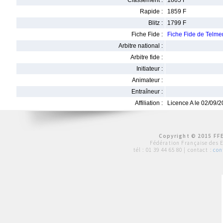
Classement :
1865 F
Rapide :
1859 F
Blitz :
1799 F
Fiche Fide :
Fiche Fide de Tel
Arbitre national :
Arbitre fide :
Initiateur :
Animateur :
Entraîneur :
Affiliation :
Licence A le 02/09/
Copyright © 2015 FFE
Fédération Française des 
tél :
01 39 44 65 80
| contact :
con