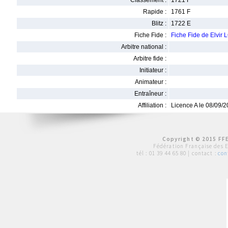
Classement :
1721 F
Rapide :
1761 F
Blitz :
1722 E
Fiche Fide :
Fiche Fide de Elvir
Arbitre national :
Arbitre fide :
Initiateur :
Animateur :
Entraîneur :
Affiliation :
Licence A le 08/09/
Copyright © 2015 FFE
Fédération Française des 
tél :
01 39 44 65 80
| contact :
con