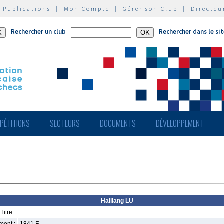
|
Publications
|
Mon Compte
|
Gérer son Club
|
Directeu
Rechercher un club
Rechercher dans le si
PÉTITIONS
SECTEURS
DOCUMENTS
DÉVELOPPEMENT
Hailiang LU
Titre :