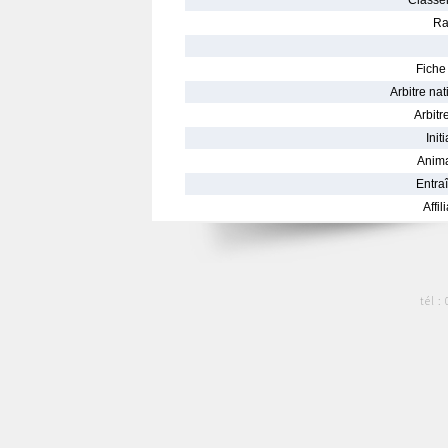
Classe
Ra
Fiche 
Arbitre nat
Arbitre
Init
Anima
Entraî
Affil
tél :