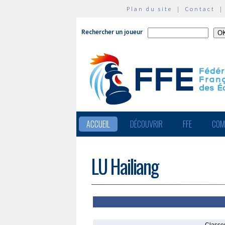
Plan du site
|
Contact
Rechercher un joueur
ACCUEIL
DÉCOUVRIR
FFE
COM
LU Hailiang