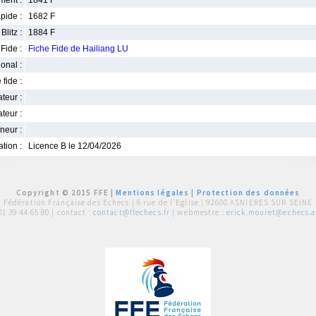
ment :
1841 F
pide :
1682 F
Blitz :
1884 F
Fide :
Fiche Fide de Hailiang LU
ional :
 fide :
iateur :
teur :
neur :
iation :
Licence B le 12/04/2026
Copyright © 2015 FFE |
Mentions légales
|
Protection des données
Fédération Française des Echecs |
6 rue de l'Eglise | 92600 ASNIERES SUR SEINE
01 39 44 65 80
| contact :
contact@ffechecs.fr
| webmestre :
erick.mouret@echecs.as