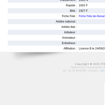
Classement :
1680 N
Rapide :
1602 F
Blitz :
1927 F
Fiche Fide :
Fiche Fide de Alex
Arbitre national :
Arbitre fide :
Initiateur :
Animateur :
Entraîneur :
Affiliation :
Licence B le 24/09/
Copyright © 2015 FFE
Fédération Française des 
tél :
01 39 44 65 80
| contact :
con