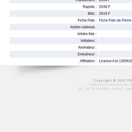
Classement :
2064 F
Rapide :
2038 F
Blitz :
2018 F
Fiche Fide :
Fiche Fide de Pier
Arbitre national :
Arbitre fide :
Initiateur :
Animateur :
Entraîneur :
Affiliation :
Licence A le 13/09/
Copyright © 2015 FFE
Fédération Française des 
tél :
01 39 44 65 80
| contact :
con