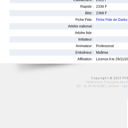
Classement :
2301 F
Rapide :
2336 F
Blitz :
2368 F
Fiche Fide :
Fiche Fide de Darko
Arbitre national :
Arbitre fide :
Initiateur :
Animateur :
Professorat
Entraîneur :
Maîtrise
Affiliation :
Licence A le 29/11/
Copyright © 2015 FFE
Fédération Française des 
tél :
01 39 44 65 80
| contact :
con