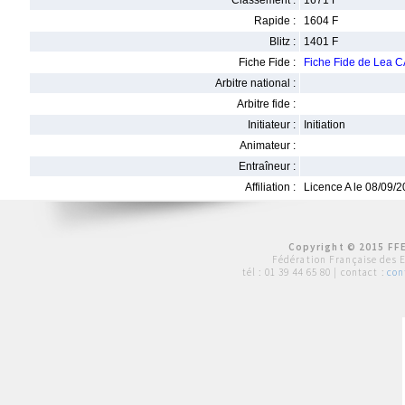
Classement :
1671 F
Rapide :
1604 F
Blitz :
1401 F
Fiche Fide :
Fiche Fide de Lea
Arbitre national :
Arbitre fide :
Initiateur :
Initiation
Animateur :
Entraîneur :
Affiliation :
Licence A le 08/09/
Copyright © 2015 FFE
Fédération Française des 
tél :
01 39 44 65 80
| contact :
con