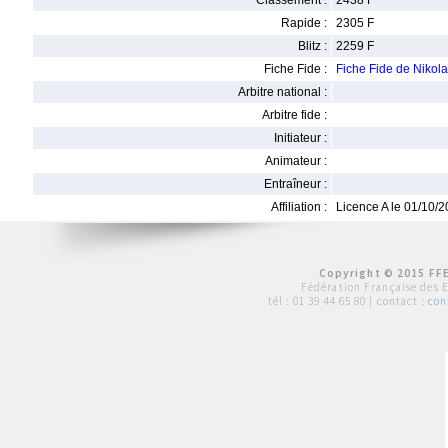
Classement :
2438 F
Rapide :
2305 F
Blitz :
2259 F
Fiche Fide :
Fiche Fide de Niko
Arbitre national :
Arbitre fide :
Initiateur :
Animateur :
Entraîneur :
Affiliation :
Licence A le 01/10/
Copyright © 2015 FFE
Fédération Française des 
tél :
01 39 44 65 80
| contact :
con