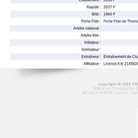
Classement :
2060 F
Rapide :
2037 F
Blitz :
1860 F
Fiche Fide :
Fiche Fide de Tho
Arbitre national :
Arbitre fide :
Initiateur :
Animateur :
Entraîneur :
Entraînement de Cl
Affiliation :
Licence A le 21/09/
Copyright © 2015 FFE
Fédération Française des 
tél :
01 39 44 65 80
| contact :
con