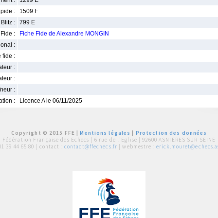
ment :
1299 E
pide :
1509 F
Blitz :
799 E
Fide :
Fiche Fide de Alexandre MONGIN
ional :
 fide :
iateur :
teur :
neur :
iation :
Licence A le 06/11/2025
Copyright © 2015 FFE |
Mentions légales
|
Protection des données
Fédération Française des Echecs |
6 rue de l'Eglise | 92600 ASNIERES SUR SEINE
01 39 44 65 80
| contact :
contact@ffechecs.fr
| webmestre :
erick.mouret@echecs.as