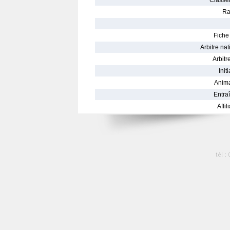
Classe
Ra
Fiche 
Arbitre nat
Arbitre
Init
Anima
Entraî
Affil
tél :