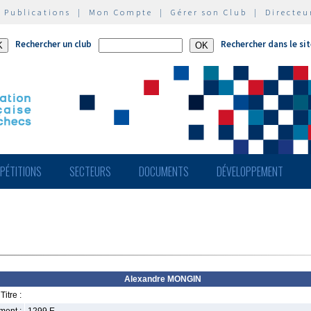
|
Publications
|
Mon Compte
|
Gérer son Club
|
Directeu
Rechercher un club
Rechercher dans le si
PÉTITIONS
SECTEURS
DOCUMENTS
DÉVELOPPEMENT
Alexandre MONGIN
Titre :