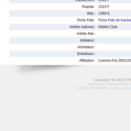
Classement :
1543 F
Rapide :
1523 F
Blitz :
1399 E
Fiche Fide :
Fiche Fide de Kar
Arbitre national :
Arbitre Club
Arbitre fide :
Initiateur :
Animateur :
Entraîneur :
Affiliation :
Licence A le 28/11/
Copyright © 2015 FFE
Fédération Française des 
tél :
01 39 44 65 80
| contact :
con