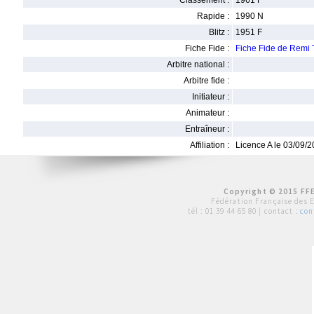
Classement :
1961 F
Rapide :
1990 N
Blitz :
1951 F
Fiche Fide :
Fiche Fide de Rem
Arbitre national :
Arbitre fide :
Initiateur :
Animateur :
Entraîneur :
Affiliation :
Licence A le 03/09/
Copyright © 2015 FFE
Fédération Française des 
tél :
01 39 44 65 80
| contact :
con