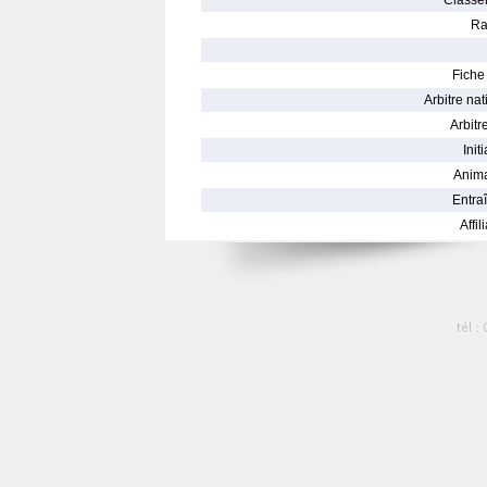
Classe
Ra
Fiche 
Arbitre nat
Arbitre
Init
Anima
Entraî
Affil
tél :