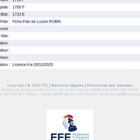
ment :
1720 F
pide :
1700 F
Blitz :
1723 E
Fide :
Fiche Fide de Lucien ROBIN
ional :
 fide :
iateur :
teur :
neur :
iation :
Licence A le 20/12/2025
Copyright © 2015 FFE |
Mentions légales
|
Protection des données
Fédération Française des Echecs |
6 rue de l'Eglise | 92600 ASNIERES SUR SEINE
01 39 44 65 80
| contact :
contact@ffechecs.fr
| webmestre :
erick.mouret@echecs.as