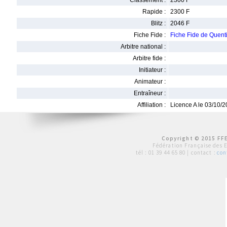
Classement :
2300 F
Rapide :
2300 F
Blitz :
2046 F
Fiche Fide :
Fiche Fide de Quen
Arbitre national :
Arbitre fide :
Initiateur :
Animateur :
Entraîneur :
Affiliation :
Licence A le 03/10/
Copyright © 2015 FFE
Fédération Française des 
tél :
01 39 44 65 80
| contact :
con