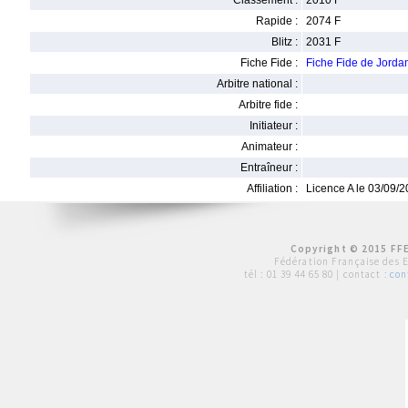
Classement :
2010 F
Rapide :
2074 F
Blitz :
2031 F
Fiche Fide :
Fiche Fide de Jord
Arbitre national :
Arbitre fide :
Initiateur :
Animateur :
Entraîneur :
Affiliation :
Licence A le 03/09/
Copyright © 2015 FFE
Fédération Française des 
tél :
01 39 44 65 80
| contact :
con