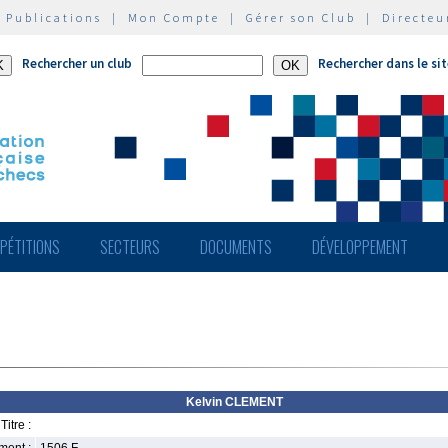
|
Publications
|
Mon Compte
|
Gérer son Club
|
Directeu
Rechercher un club
Rechercher dans le si
PÉTITIONS
SECTEURS
DOCUMENTS
DÉVELOPPEMENT
Kelvin CLEMENT
Titre :