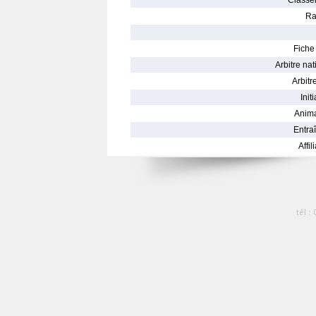
Classe
Ra
Fiche 
Arbitre nat
Arbitre
Init
Anima
Entraî
Affil
tél :