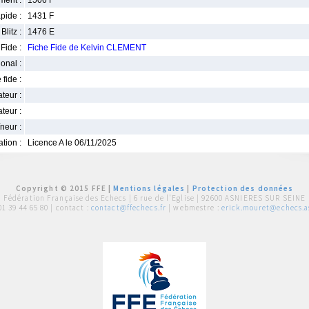
ment :
1506 F
pide :
1431 F
Blitz :
1476 E
Fide :
Fiche Fide de Kelvin CLEMENT
ional :
 fide :
iateur :
teur :
neur :
iation :
Licence A le 06/11/2025
Copyright © 2015 FFE |
Mentions légales
|
Protection des données
Fédération Française des Echecs |
6 rue de l'Eglise | 92600 ASNIERES SUR SEINE
01 39 44 65 80
| contact :
contact@ffechecs.fr
| webmestre :
erick.mouret@echecs.as