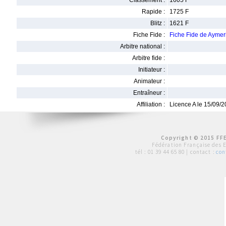
Classement :
1605 F
Rapide :
1725 F
Blitz :
1621 F
Fiche Fide :
Fiche Fide de Ayme
Arbitre national :
Arbitre fide :
Initiateur :
Animateur :
Entraîneur :
Affiliation :
Licence A le 15/09/
Copyright © 2015 FFE
Fédération Française des 
tél :
01 39 44 65 80
| contact :
con