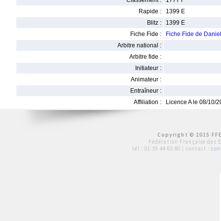
Classement :
1777 F
Rapide :
1399 E
Blitz :
1399 E
Fiche Fide :
Fiche Fide de Dan
Arbitre national :
Arbitre fide :
Initiateur :
Animateur :
Entraîneur :
Affiliation :
Licence A le 08/10/
Copyright © 2015 FFE
Fédération Française des 
tél :
01 39 44 65 80
| contact :
con