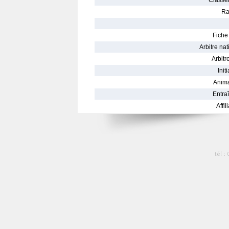
Classe
Ra
Fiche 
Arbitre nat
Arbitre
Init
Anima
Entraî
Affil
tél :