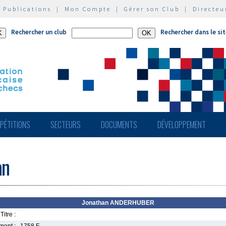
|
Publications
|
Mon Compte
|
Gérer son Club
|
Directeu
Rechercher un club
Rechercher dans le si
PÉTITIONS
SECTEURS
DOCUMENTS
DÉVELOPPEMENT
an
Jonathan ANDERHUBER
Titre :