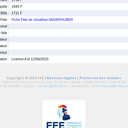
ment :
1758 F
pide :
1695 F
Blitz :
1711 F
Fide :
Fiche Fide de Jonathan ANDERHUBER
ional :
 fide :
iateur :
teur :
neur :
iation :
Licence A le 12/09/2025
Copyright © 2015 FFE |
Mentions légales
|
Protection des données
Fédération Française des Echecs |
6 rue de l'Eglise | 92600 ASNIERES SUR SEINE
01 39 44 65 80
| contact :
contact@ffechecs.fr
| webmestre :
erick.mouret@echecs.as