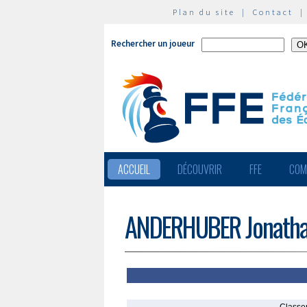
Plan du site
|
Contact
Rechercher un joueur
ACCUEIL
DÉCOUVRIR
FFE
COM
ANDERHUBER Jonath