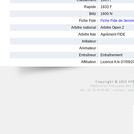
Classement :
1805 F
Rapide :
1833 F
Blitz :
1600 N
Fiche Fide :
Fiche Fide de Jer
Arbitre national :
Arbitre Open 2
Arbitre fide :
Agrément FIDE
Initiateur :
Animateur :
Entraîneur :
Entraînement
Affiliation :
Licence A le 07/09/
Copyright © 2015 FFE
Fédération Française des 
tél :
01 39 44 65 80
| contact :
con