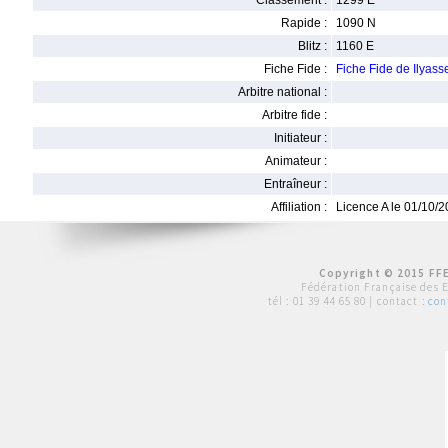
Classement :
1299 E
Rapide :
1090 N
Blitz :
1160 E
Fiche Fide :
Fiche Fide de Ilyas
Arbitre national :
Arbitre fide :
Initiateur :
Animateur :
Entraîneur :
Affiliation :
Licence A le 01/10/
Copyright © 2015 FFE
Fédération Française des 
tél :
01 39 44 65 80
| contact :
con