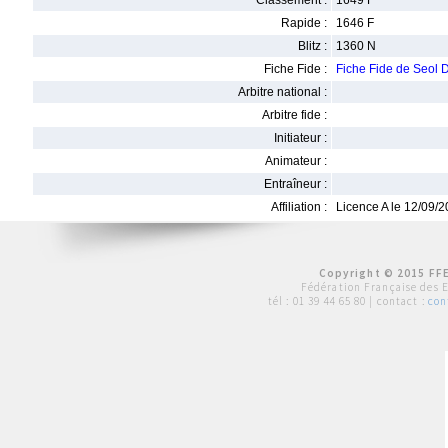
Classement :
1649 F
Rapide :
1646 F
Blitz :
1360 N
Fiche Fide :
Fiche Fide de Seo
Arbitre national :
Arbitre fide :
Initiateur :
Animateur :
Entraîneur :
Affiliation :
Licence A le 12/09/
Copyright © 2015 FFE
Fédération Française des 
tél :
01 39 44 65 80
| contact :
con