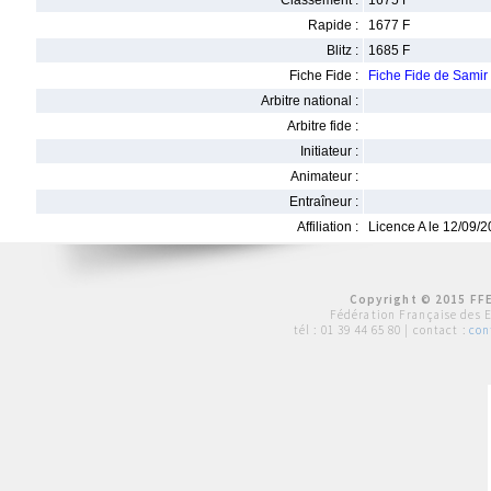
Classement :
1675 F
Rapide :
1677 F
Blitz :
1685 F
Fiche Fide :
Fiche Fide de Samir
Arbitre national :
Arbitre fide :
Initiateur :
Animateur :
Entraîneur :
Affiliation :
Licence A le 12/09/
Copyright © 2015 FFE
Fédération Française des 
tél :
01 39 44 65 80
| contact :
con