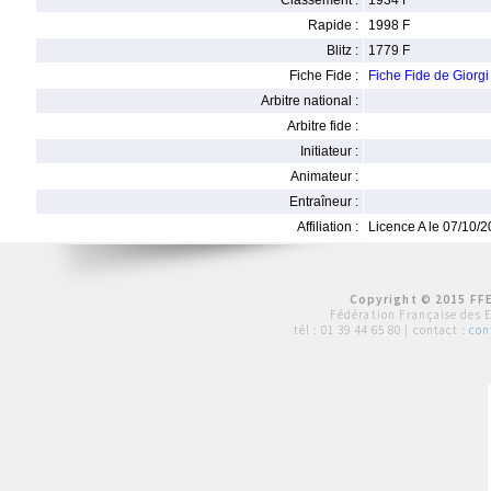
Classement :
1934 F
Rapide :
1998 F
Blitz :
1779 F
Fiche Fide :
Fiche Fide de Gior
Arbitre national :
Arbitre fide :
Initiateur :
Animateur :
Entraîneur :
Affiliation :
Licence A le 07/10/
Copyright © 2015 FFE
Fédération Française des 
tél :
01 39 44 65 80
| contact :
con