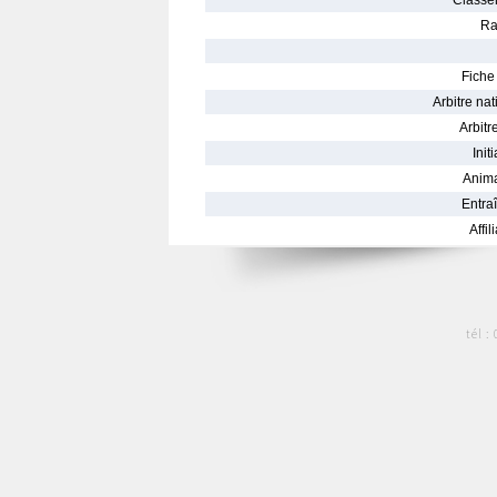
Classe
Ra
Fiche 
Arbitre nat
Arbitre
Init
Anima
Entraî
Affil
tél :