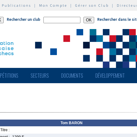
|
Publications
|
Mon Compte
|
Gérer son Club
|
Directeu
Rechercher un club
Rechercher dans le si
PÉTITIONS
SECTEURS
DOCUMENTS
DÉVELOPPEMENT
Tom BARON
Titre :