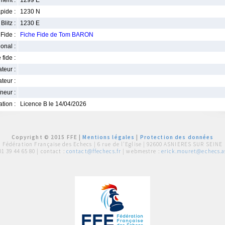
ment :
1299 E
pide :
1230 N
Blitz :
1230 E
Fide :
Fiche Fide de Tom BARON
ional :
 fide :
iateur :
teur :
neur :
iation :
Licence B le 14/04/2026
Copyright © 2015 FFE |
Mentions légales
|
Protection des données
Fédération Française des Echecs |
6 rue de l'Eglise | 92600 ASNIERES SUR SEINE
01 39 44 65 80
| contact :
contact@ffechecs.fr
| webmestre :
erick.mouret@echecs.as