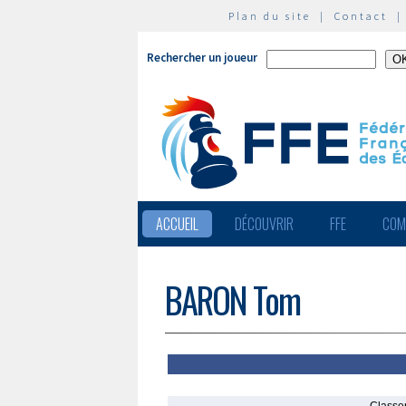
Plan du site
|
Contact
Rechercher un joueur
ACCUEIL
DÉCOUVRIR
FFE
COM
BARON Tom