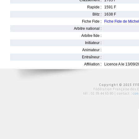
Classement :
1705 F
Rapide :
1591 F
Blitz :
1638 F
Fiche Fide :
Fiche Fide de Miche
Arbitre national :
Arbitre fide :
Initiateur :
Animateur :
Entraîneur :
Affiliation :
Licence A le 13/09/
Copyright © 2015 FFE
Fédération Française des 
tél :
01 39 44 65 80
| contact :
con