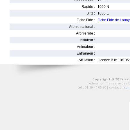
Classement :
1299 E
Rapide :
1050 N
Blitz :
1050 E
Fiche Fide :
Fiche Fide de Loua
Arbitre national :
Arbitre fide :
Initiateur :
Animateur :
Entraîneur :
Affiliation :
Licence B le 10/10/
Copyright © 2015 FFE
Fédération Française des 
tél :
01 39 44 65 80
| contact :
con