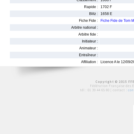
Classement :
1608 F
Rapide :
1702 F
Blitz :
1658 E
Fiche Fide :
Fiche Fide de Tom
Arbitre national :
Arbitre fide :
Initiateur :
Animateur :
Entraîneur :
Affiliation :
Licence A le 12/09/
Copyright © 2015 FFE
Fédération Française des 
tél :
01 39 44 65 80
| contact :
con