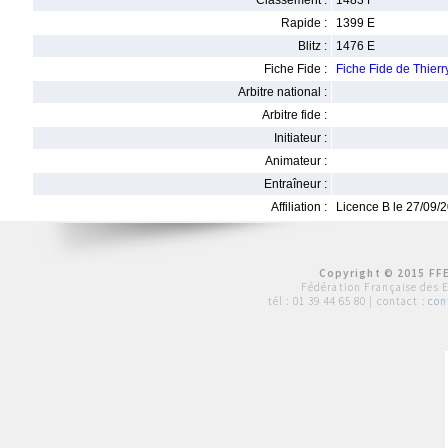
Classement :
1483 F
Rapide :
1399 E
Blitz :
1476 E
Fiche Fide :
Fiche Fide de Thier
Arbitre national :
Arbitre fide :
Initiateur :
Animateur :
Entraîneur :
Affiliation :
Licence B le 27/09/
Copyright © 2015 FFE
Fédération Française des 
tél :
01 39 44 65 80
| contact :
con