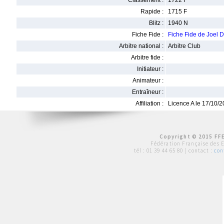
Classement :
1722 F
Rapide :
1715 F
Blitz :
1940 N
Fiche Fide :
Fiche Fide de Joe
Arbitre national :
Arbitre Club
Arbitre fide :
Initiateur :
Animateur :
Entraîneur :
Affiliation :
Licence A le 17/10/
Copyright © 2015 FFE
Fédération Française des 
tél :
01 39 44 65 80
| contact :
con