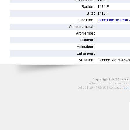
Classement :
1482 F
Rapide :
1474 F
Blitz :
1416 F
Fiche Fide :
Fiche Fide de Leon
Arbitre national :
Arbitre fide :
Initiateur :
Animateur :
Entraîneur :
Affiliation :
Licence A le 20/09/
Copyright © 2015 FFE
Fédération Française des 
tél :
01 39 44 65 80
| contact :
con