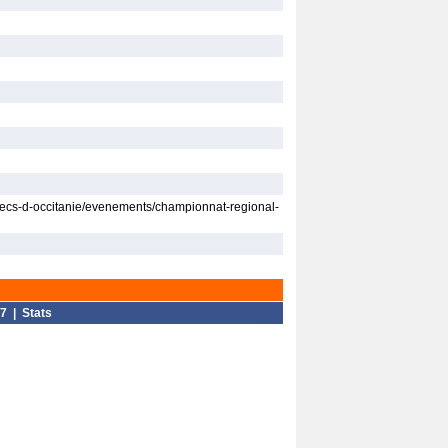
ecs-d-occitanie/evenements/championnat-regional-
7
|
Stats