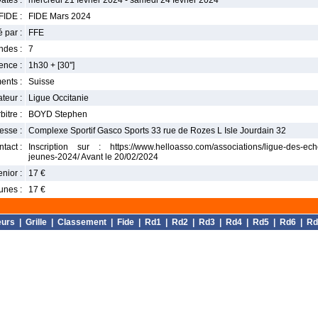
ates :
mercredi 21 février 2024 - samedi 24 février 2024
FIDE :
FIDE Mars 2024
 par :
FFE
ndes :
7
nce :
1h30 + [30'']
ents :
Suisse
teur :
Ligue Occitanie
bitre :
BOYD Stephen
esse :
Complexe Sportif Gasco Sports 33 rue de Rozes L Isle Jourdain 32
tact :
Inscription sur : https://www.helloasso.com/associations/ligue-des-ech
jeunes-2024/ Avant le 20/02/2024
enior :
17 €
unes :
17 €
eurs
|
Grille
|
Classement
|
Fide
|
Rd1
|
Rd2
|
Rd3
|
Rd4
|
Rd5
|
Rd6
|
Rd