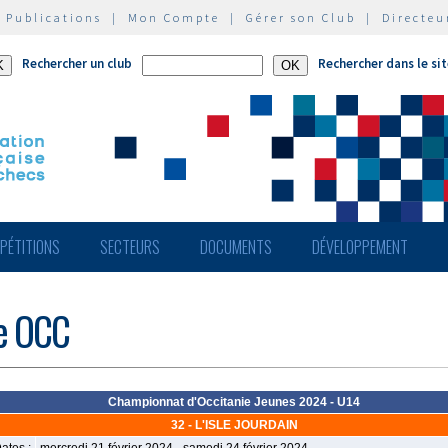
|
Publications
|
Mon Compte
|
Gérer son Club
|
Directeu
Rechercher un club
Rechercher dans le si
PÉTITIONS
SECTEURS
DOCUMENTS
DÉVELOPPEMENT
de OCC
Championnat d'Occitanie Jeunes 2024 - U14
32 - L'ISLE JOURDAIN