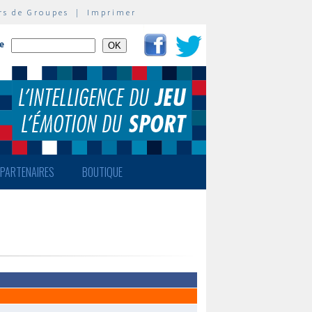
rs de Groupes
|
Imprimer
te
PARTENAIRES
BOUTIQUE