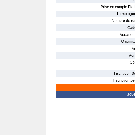
D
Prise en compte Elo 
Homologué
Nombre de ro
Cade
Appariem
Organisa
Ar
Adr
Con
Inscription S
Inscription Je
Jou