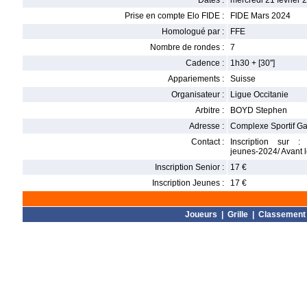
Dates :
mercredi 21 février 
Prise en compte Elo FIDE :
FIDE Mars 2024
Homologué par :
FFE
Nombre de rondes :
7
Cadence :
1h30 + [30'']
Appariements :
Suisse
Organisateur :
Ligue Occitanie
Arbitre :
BOYD Stephen
Adresse :
Complexe Sportif Ga
Contact :
Inscription sur : h
jeunes-2024/ Avant 
Inscription Senior :
17 €
Inscription Jeunes :
17 €
Joueurs
|
Grille
|
Classement