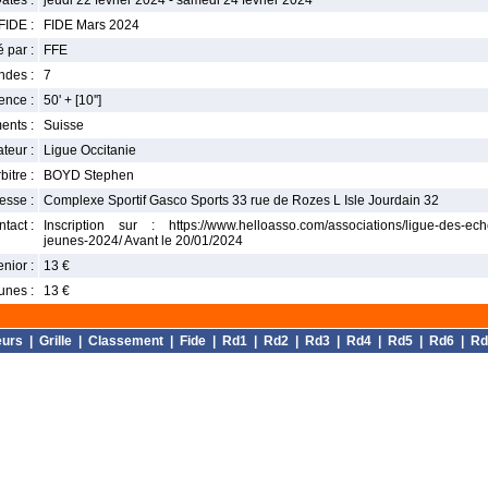
ates :
jeudi 22 février 2024 - samedi 24 février 2024
FIDE :
FIDE Mars 2024
 par :
FFE
ndes :
7
nce :
50' + [10'']
ents :
Suisse
teur :
Ligue Occitanie
bitre :
BOYD Stephen
esse :
Complexe Sportif Gasco Sports 33 rue de Rozes L Isle Jourdain 32
tact :
Inscription sur : https://www.helloasso.com/associations/ligue-des-ech
jeunes-2024/ Avant le 20/01/2024
enior :
13 €
unes :
13 €
eurs
|
Grille
|
Classement
|
Fide
|
Rd1
|
Rd2
|
Rd3
|
Rd4
|
Rd5
|
Rd6
|
Rd