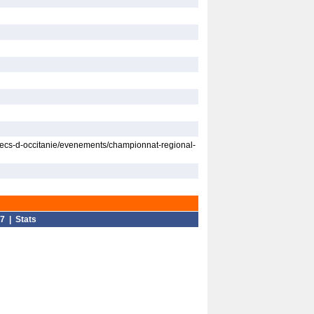
ecs-d-occitanie/evenements/championnat-regional-
7
|
Stats