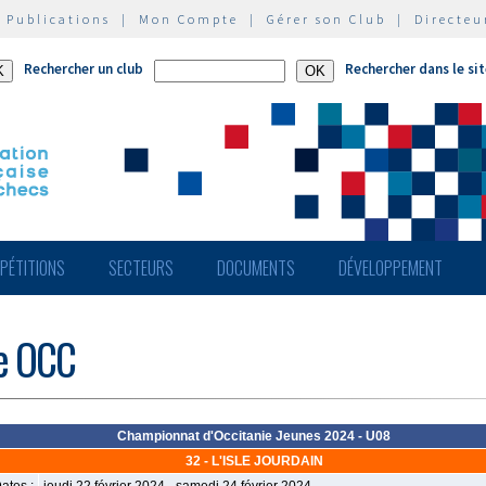
|
Publications
|
Mon Compte
|
Gérer son Club
|
Directeu
Rechercher un club
Rechercher dans le si
PÉTITIONS
SECTEURS
DOCUMENTS
DÉVELOPPEMENT
de OCC
Championnat d'Occitanie Jeunes 2024 - U08
32 - L'ISLE JOURDAIN