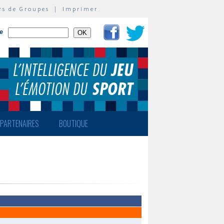
rs de Groupes
|
Imprimer
te
PARTENAIRES
BOUTIQUE