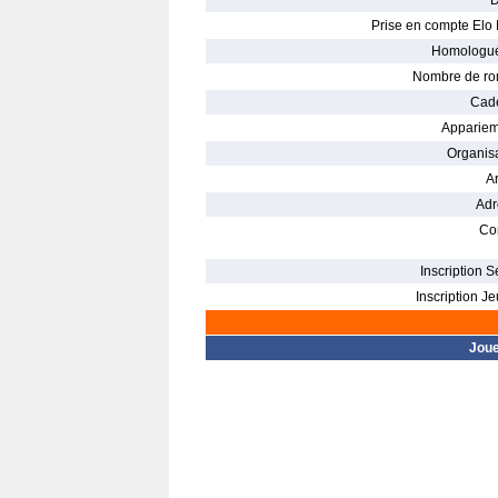
D
Prise en compte Elo 
Homologué
Nombre de ro
Cade
Appariem
Organisa
Ar
Adr
Con
Inscription S
Inscription Je
Jou