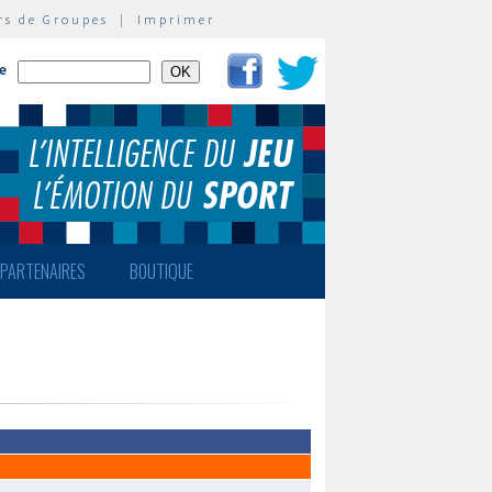
rs de Groupes
|
Imprimer
te
PARTENAIRES
BOUTIQUE