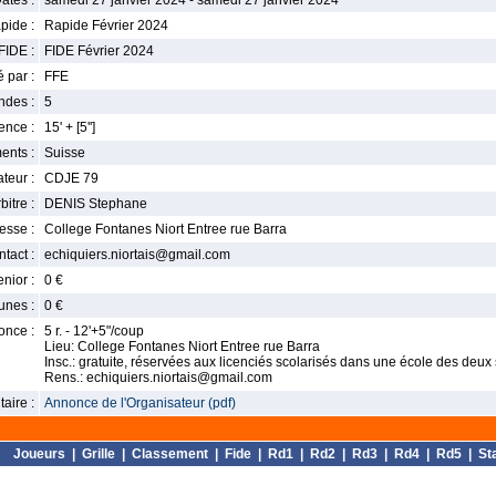
ates :
samedi 27 janvier 2024 - samedi 27 janvier 2024
pide :
Rapide Février 2024
FIDE :
FIDE Février 2024
 par :
FFE
ndes :
5
nce :
15' + [5'']
ents :
Suisse
teur :
CDJE 79
bitre :
DENIS Stephane
esse :
College Fontanes Niort Entree rue Barra
tact :
echiquiers.niortais@gmail.com
enior :
0 €
unes :
0 €
once :
5 r. - 12'+5"/coup
Lieu: College Fontanes Niort Entree rue Barra
Insc.: gratuite, réservées aux licenciés scolarisés dans une école des deux
Rens.: echiquiers.niortais@gmail.com
aire :
Annonce de l'Organisateur (pdf)
Joueurs
|
Grille
|
Classement
|
Fide
|
Rd1
|
Rd2
|
Rd3
|
Rd4
|
Rd5
|
St