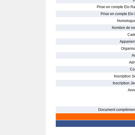
D
Prise en compte Elo Ra
Prise en compte Elo 
Homologué
Nombre de ro
Cade
Appariem
Organisa
Ar
Adr
Con
Inscription S
Inscription Je
Ann
Document complément