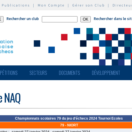
|
Publications
|
Mon Compte
|
Gérer son Club
|
Directeu
Rechercher un club
Rechercher dans le si
PÉTITIONS
SECTEURS
DOCUMENTS
DÉVELOPPEMENT
de NAQ
Championnats scolaires 79 du jeu d'échecs 2024 Tournoi Ecoles
79 - NIORT