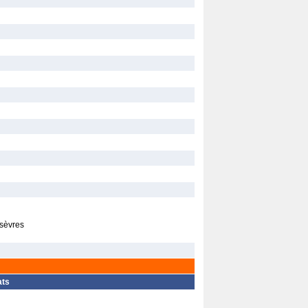
 sèvres
ats