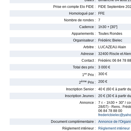
Dates :
dimanche 04 août 2
Prise en compte Elo FIDE :
FIDE Septembre 20
Homologué par :
FFE
Nombre de rondes :
7
Cadence :
1h30 + [30'']
Appariements :
Toutes Rondes
Organisateur :
Frédéric Bielec
Arbitre :
LUCAZEAU Alain
Adresse :
32400 Riscle et Alen
Contact :
Frédéric 06 84 78 8
Total des prix :
3 000 €
er
300 €
1
Prix :
ème
200 €
2
Prix :
Inscription Senior :
40 € (60 € à partir 
Inscription Jeunes :
20 € (30 € à partir 
Annonce :
7 r. - 1h30 + 30'' / 
28/07) - Rens.: Frédé
06 84 78 88 00
fredericbielec@yaho
Document complémentaire :
Annonce de l'Organis
Règlement intérieur :
Règlement intérieur 