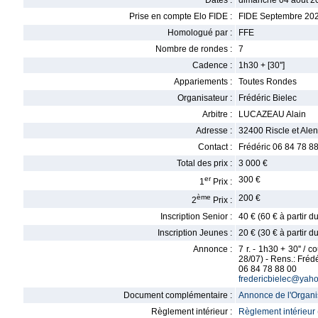
Dates :
dimanche 04 août 2
Prise en compte Elo FIDE :
FIDE Septembre 20
Homologué par :
FFE
Nombre de rondes :
7
Cadence :
1h30 + [30'']
Appariements :
Toutes Rondes
Organisateur :
Frédéric Bielec
Arbitre :
LUCAZEAU Alain
Adresse :
32400 Riscle et Alen
Contact :
Frédéric 06 84 78 8
Total des prix :
3 000 €
er
300 €
1
Prix :
ème
200 €
2
Prix :
Inscription Senior :
40 € (60 € à partir 
Inscription Jeunes :
20 € (30 € à partir 
Annonce :
7 r. - 1h30 + 30'' / 
28/07) - Rens.: Frédé
06 84 78 88 00
fredericbielec@yaho
Document complémentaire :
Annonce de l'Organis
Règlement intérieur :
Règlement intérieur 