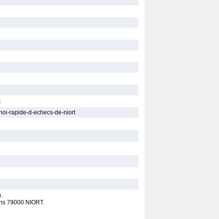
t
noi-rapide-d-echecs-de-niort
e.
ions 79000 NIORT.