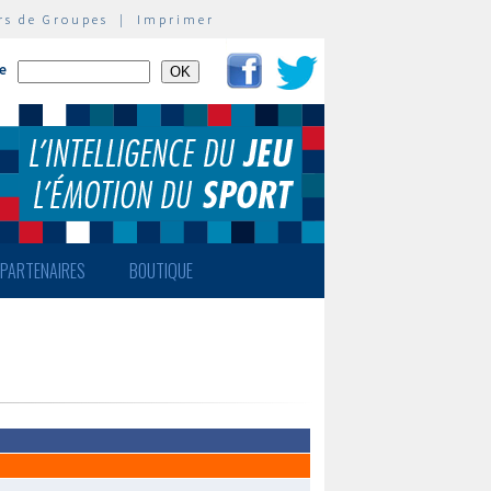
rs de Groupes
|
Imprimer
te
PARTENAIRES
BOUTIQUE