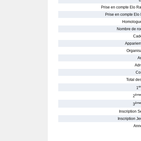
D
Prise en compte Elo Ra
Prise en compte Elo 
Homologué
Nombre de ro
Cade
Appariem
Organisa
Ar
Adr
Con
Total des
e
1
èm
2
èm
3
Inscription S
Inscription Je
Ann