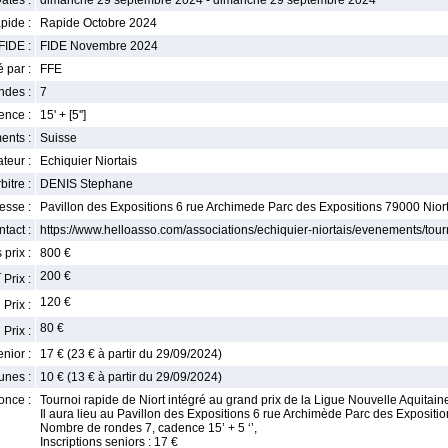
ates :
dimanche 29 septembre 2024 - dimanche 29 septembre 2024
pide :
Rapide Octobre 2024
FIDE :
FIDE Novembre 2024
 par :
FFE
ndes :
7
nce :
15' + [5'']
ents :
Suisse
teur :
Echiquier Niortais
bitre :
DENIS Stephane
esse :
Pavillon des Expositions 6 rue Archimede Parc des Expositions 79000 Nior
tact :
https://www.helloasso.com/associations/echiquier-niortais/evenements/tour
 prix :
800 €
r
200 €
Prix :
e
120 €
Prix :
e
80 €
Prix :
enior :
17 € (23 € à partir du 29/09/2024)
unes :
10 € (13 € à partir du 29/09/2024)
once :
Tournoi rapide de Niort intégré au grand prix de la Ligue Nouvelle Aquitain
Il aura lieu au Pavillon des Expositions 6 rue Archimède Parc des Exposit
Nombre de rondes 7, cadence 15’ + 5 ‘’,
Inscriptions seniors : 17 €