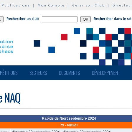
|
Publications
|
Mon Compte
|
Gérer son Club
|
Directeu
Rechercher un club
Rechercher dans le si
PÉTITIONS
SECTEURS
DOCUMENTS
DÉVELOPPEMENT
de NAQ
Rapide de Niort septembre 2024
79 - NIORT