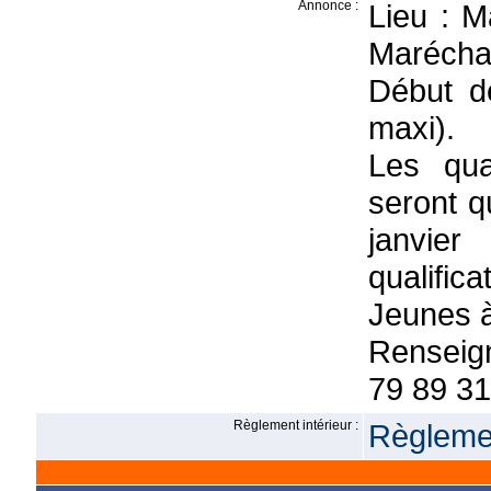
Annonce :
Lieu : M
Maréchal
Début d
maxi).
Les qua
seront q
janvier
qualifi
Jeunes à
Renseig
79 89 31
Règlement intérieur :
Règlemen