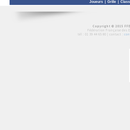
Joueurs
|
Grille
|
Clas
Copyright © 2015 FFE
Fédération Française des 
tél :
01 39 44 65 80
| contact :
con