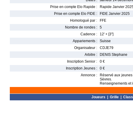
Dates :
samedi 14 décembre
Prise en compte Elo Rapide :
Rapide Janvier 202
Prise en compte Elo FIDE :
FIDE Janvier 2025
Homologué par :
FFE
Nombre de rondes :
5
Cadence :
12' + [3'']
Appariements :
Suisse
Organisateur :
CDJE79
Arbitre :
DENIS Stephane
Inscription Senior :
0 €
Inscription Jeunes :
0 €
Annonce :
Réservé aux jeunes 
Sèvres.
Renseignements et i
Joueurs
|
Grille
|
Clas