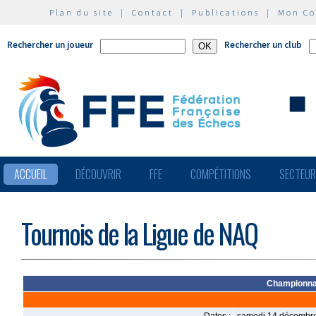
Plan du site
|
Contact
|
Publications
|
Mon C
Rechercher un joueur
Rechercher un club
ACCUEIL
DÉCOUVRIR
FFE
COMPÉTITIONS
SECTEU
Tournois de la Ligue de NAQ
Championnat