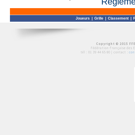
Règlemen
Joueurs
|
Grille
|
Classement
|
F
Copyright © 2015 FFE
Fédération Française des 
tél :
01 39 44 65 80
| contact :
con