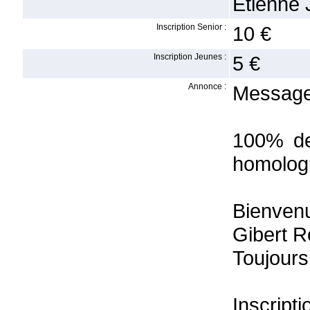
Etienne 
Inscription Senior :
10 €
Inscription Jeunes :
5 €
Annonce :
Message
100% des
homolog
Bienven
Gibert R
Toujours
Inscrip