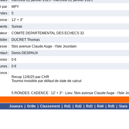
ates :
mercredi 22 janvier 2025 - mercredi 22 janvier 2025
 par :
MPY
ndes :
5
nce :
12' + 3"
ents :
Suisse
teur :
COMITE DEPARTEMENTAL DES ECHECS 32
bitre :
DUCRET Thomas
esse :
5bis avenue Claude Auge - l'Isle Jourdain
tact :
Denis DESPAUX
enior :
0 €
unes :
0 €
once :
Recup 12/6/25 par CHR
Tournoi invisible par défaut de date de calcul
5 RONDES. CADENCE : 12' + 3" - Lieu: 5bis avenue Claude Auge - l'Isle Jo
Joueurs
|
Grille
|
Classement
|
Rd1
|
Rd2
|
Rd3
|
Rd4
|
Rd5
|
Stats