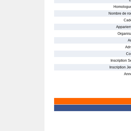
D
Homologué
Nombre de ro
Cade
Appariem
Organisa
Ar
Adr
Con
Inscription S
Inscription Je
Ann