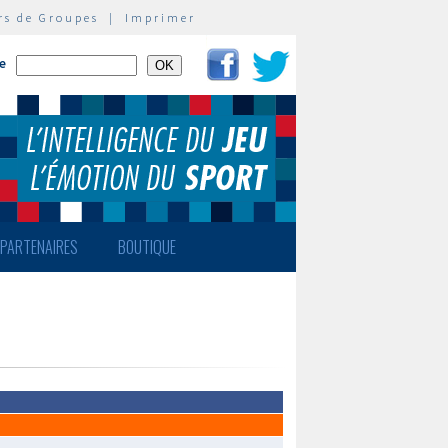
rs de Groupes
|
Imprimer
te
PARTENAIRES
BOUTIQUE