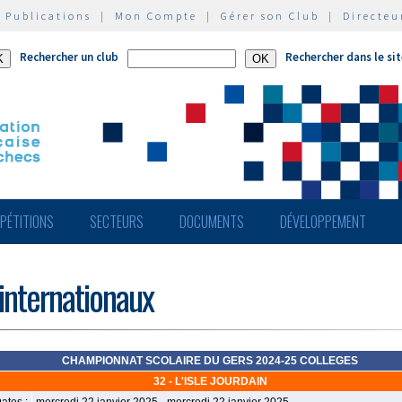
|
Publications
|
Mon Compte
|
Gérer son Club
|
Directeu
Rechercher un club
Rechercher dans le si
PÉTITIONS
SECTEURS
DOCUMENTS
DÉVELOPPEMENT
 internationaux
CHAMPIONNAT SCOLAIRE DU GERS 2024-25 COLLEGES
32 - L'ISLE JOURDAIN