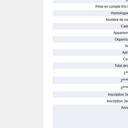
D
Prise en compte Elo 
Homologué
Nombre de ro
Cade
Appariem
Organisa
Ar
Adr
Con
Total des
e
1
èm
2
èm
3
Inscription S
Inscription Je
Ann