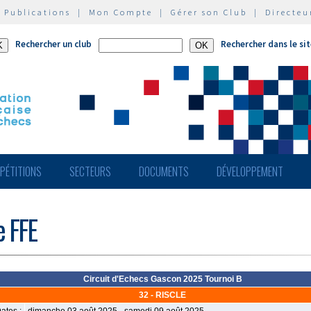
|
Publications
|
Mon Compte
|
Gérer son Club
|
Directeu
Rechercher un club
Rechercher dans le si
PÉTITIONS
SECTEURS
DOCUMENTS
DÉVELOPPEMENT
e FFE
Circuit d'Echecs Gascon 2025 Tournoi B
32 - RISCLE