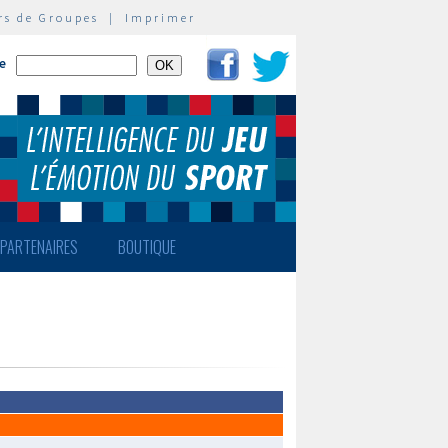
rs de Groupes
|
Imprimer
te
PARTENAIRES
BOUTIQUE