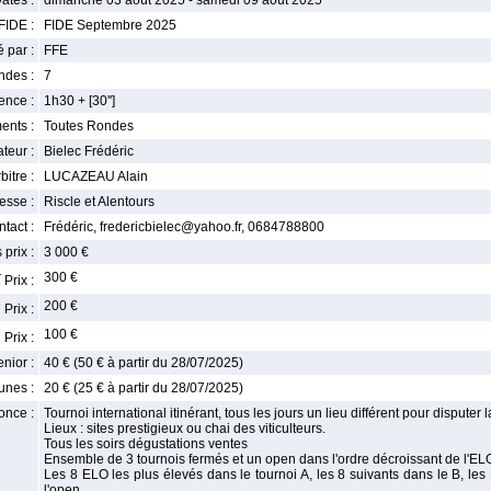
ates :
dimanche 03 août 2025 - samedi 09 août 2025
FIDE :
FIDE Septembre 2025
 par :
FFE
ndes :
7
nce :
1h30 + [30'']
ents :
Toutes Rondes
teur :
Bielec Frédéric
bitre :
LUCAZEAU Alain
esse :
Riscle et Alentours
tact :
Frédéric, fredericbielec@yahoo.fr, 0684788800
 prix :
3 000 €
r
300 €
Prix :
e
200 €
Prix :
e
100 €
Prix :
enior :
40 € (50 € à partir du 28/07/2025)
unes :
20 € (25 € à partir du 28/07/2025)
once :
Tournoi international itinérant, tous les jours un lieu différent pour disputer 
Lieux : sites prestigieux ou chai des viticulteurs.
Tous les soirs dégustations ventes
Ensemble de 3 tournois fermés et un open dans l'ordre décroissant de l'ELO
Les 8 ELO les plus élevés dans le tournoi A, les 8 suivants dans le B, le
l'open