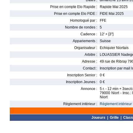
Dates :
dimanche 13 avril 2
Prise en compte Elo Rapide :
Rapide Mai 2025
Prise en compte Elo FIDE :
FIDE Mai 2025
Homologué par :
FFE
Nombre de rondes :
5
Cadence :
12' + [3'']
Appariements :
Suisse
Organisateur :
Echiquier Niortais
Arbitre :
LOUASSIER Nadeg
Adresse :
49 rue de Ribray 79
Contact :
Inscription par mai
Inscription Senior :
0 €
Inscription Jeunes :
0 €
Annonce :
5 r. - 12 min + 3sec/
79000 Niort - Insc.
Niort
Règlement intérieur :
Règlement intérieur 
Joueurs
|
Grille
|
Clas