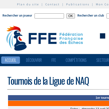
Plan du site
|
Contact
|
Publications
|
Mon C
Rechercher un joueur
Rechercher un club
ACCUEIL
DÉCOUVRIR
FFE
COMPÉTITIONS
SECTEU
Tournois de la Ligue de NAQ
1er tourno