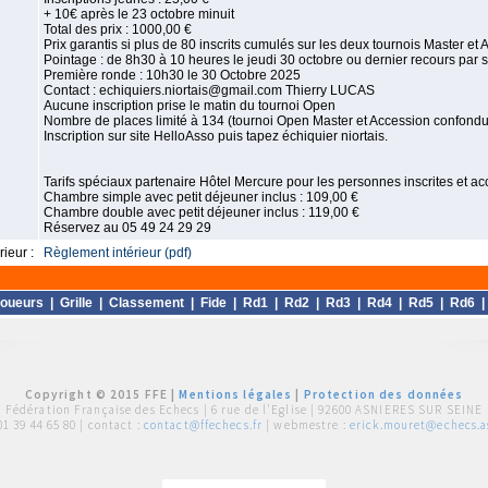
+ 10€ après le 23 octobre minuit
Total des prix : 1000,00 €
Prix garantis si plus de 80 inscrits cumulés sur les deux tournois Master et 
Pointage : de 8h30 à 10 heures le jeudi 30 octobre ou dernier recours par
Première ronde : 10h30 le 30 Octobre 2025
Contact : echiquiers.niortais@gmail.com Thierry LUCAS
Aucune inscription prise le matin du tournoi Open
Nombre de places limité à 134 (tournoi Open Master et Accession confondu
Inscription sur site HelloAsso puis tapez échiquier niortais.
Tarifs spéciaux partenaire Hôtel Mercure pour les personnes inscrites et a
Chambre simple avec petit déjeuner inclus : 109,00 €
Chambre double avec petit déjeuner inclus : 119,00 €
Réservez au 05 49 24 29 29
ieur :
Règlement intérieur (pdf)
oueurs
|
Grille
|
Classement
|
Fide
|
Rd1
|
Rd2
|
Rd3
|
Rd4
|
Rd5
|
Rd6
Copyright © 2015 FFE |
Mentions légales
|
Protection des données
Fédération Française des Echecs |
6 rue de l'Eglise | 92600 ASNIERES SUR SEINE
01 39 44 65 80
| contact :
contact@ffechecs.fr
| webmestre :
erick.mouret@echecs.as