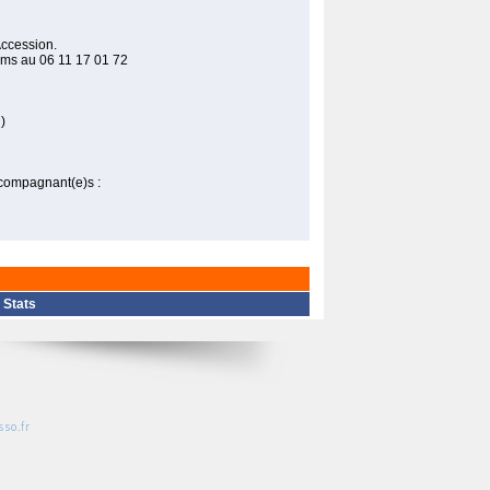
Accession.
 sms au 06 11 17 01 72
)
ccompagnant(e)s :
|
Stats
so.fr