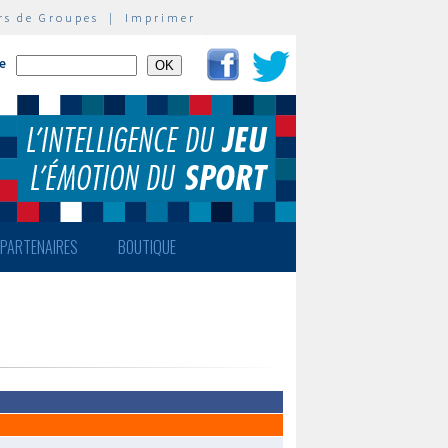
rs de Groupes
|
Imprimer
te
PARTENAIRES
BOUTIQUE