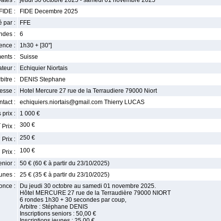
ates :
jeudi 30 octobre 2025 - samedi 01 novembre 2025
FIDE :
FIDE Decembre 2025
 par :
FFE
ndes :
6
nce :
1h30 + [30'']
ents :
Suisse
teur :
Echiquier Niortais
bitre :
DENIS Stephane
esse :
Hotel Mercure 27 rue de la Terraudiere 79000 Niort
tact :
echiquiers.niortais@gmail.com Thierry LUCAS
 prix :
1 000 €
r
300 €
Prix :
e
250 €
Prix :
e
100 €
Prix :
enior :
50 € (60 € à partir du 23/10/2025)
unes :
25 € (35 € à partir du 23/10/2025)
once :
Du jeudi 30 octobre au samedi 01 novembre 2025.
Hôtel MERCURE 27 rue de la Terraudière 79000 NIORT
6 rondes 1h30 + 30 secondes par coup,
Arbitre : Stéphane DENIS
Inscriptions seniors : 50,00 €
Inscriptions jeunes : 25,00 €