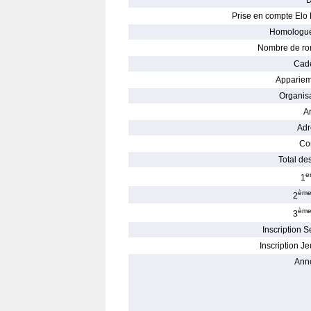
D
Prise en compte Elo 
Homologué
Nombre de ro
Cade
Appariem
Organisa
Ar
Adr
Con
Total des
e
1
èm
2
èm
3
Inscription S
Inscription Je
Ann