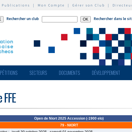
|
Publications
|
Mon Compte
|
Gérer son Club
|
Directeu
Rechercher un club
Rechercher dans le si
PÉTITIONS
SECTEURS
DOCUMENTS
DÉVELOPPEMENT
e FFE
Open de Niort 2025 Accession (-1900 elo)
79 - NIORT