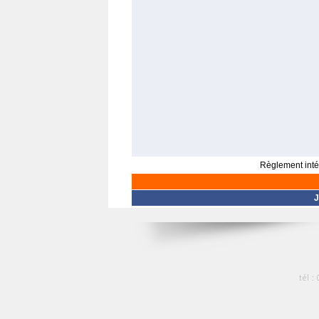
Règlement intér
J
tél :